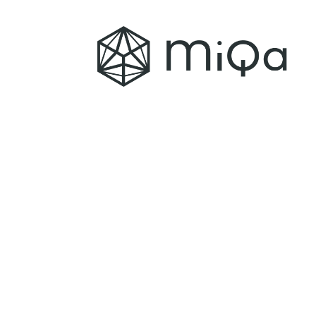
Leuk dat jij geïnteresseerd
bent geraakt. Vraag een
demo aan via onderstaand
formulier